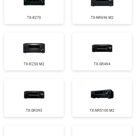
TX-8270
TX-NR696 M2
TX-RZ50 M2
TX-SR494
TX-SR393
TX-NR5100 M2