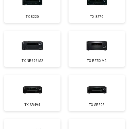
TX-8220
TX-8270
TX-NR696 M2
TX-RZ50 M2
TX-SR494
TX-SR393