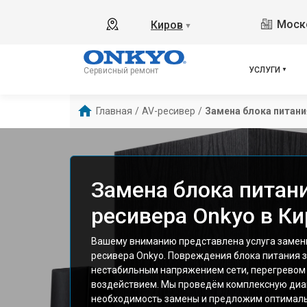
Моско
Киров
▼
УСЛУГИ
Сервисный ремонт
Главная
/
AV-ресивер
/
Замена блока питани
Замена блока питани
ресивера Onkyo в К
Вашему вниманию представлена услуга замены
ресивера Onkyo. Повреждения блока питания 
нестабильным напряжением сети, перегревом
воздействием. Мы проведём комплексную диа
необходимость замены и предложим оптимал