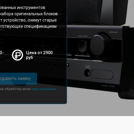
ованных инструментов:
 набора оригинальных блоков
т устройство, снимут старые
тветствующее спецификациям
3-
Цена от 2900
руб
править заявку
 на обработку моих
персональных