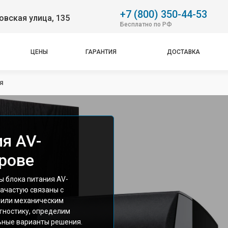
+7 (800) 350-44-53
вская улица, 135
Бесплатно по РФ
ЦЕНЫ
ГАРАНТИЯ
ДОСТАВКА
я
я AV-
ирове
 блока питания AV-
зачастую связаны с
 или механическим
гностику, определим
ьные варианты решения.