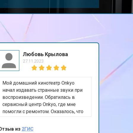
Любовь Крылова
27.11.2023
Мой домашний кинотеатр Onkyo
начал издавать странные звуки при
воспроизведении. Обратилась в
сервисный центр Onkyo, где мне
помогли с ремонтом. Оказалось, что
нужна была калибровка и замена
некоторых деталей. Теперь система
Отзыв из
2ГИС
работает безупречно. Благодарю за