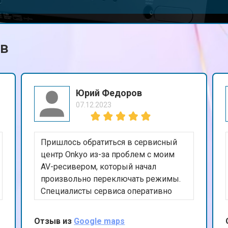
ов
Юрий Федоров
07.12.2023
Пришлось обратиться в сервисный
центр Onkyo из-за проблем с моим
AV-ресивером, который начал
произвольно переключать режимы.
Специалисты сервиса оперативно
устранили неисправность, и теперь
все функционирует идеально.
Отзыв из
Google maps
Отличная работа, рекомендую!