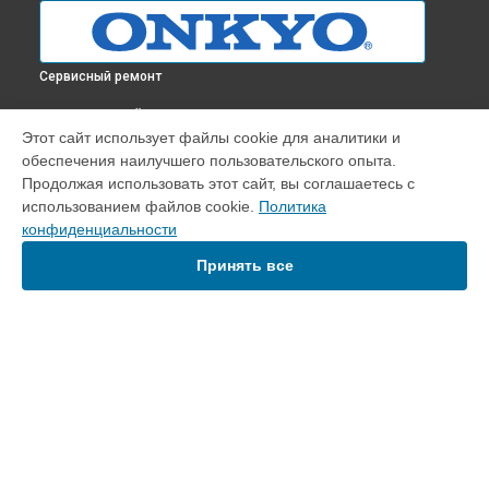
Сервисный ремонт
ВЫБЕРИ СВОЙ ГОРОД
Этот сайт использует файлы cookie для аналитики и
Ремонт платы управления (восстановление) домашнего
обеспечения наилучшего пользовательского опыта.
кинотеатра HT-S3910 Onkyo в
Краснодаре
Продолжая использовать этот сайт, вы соглашаетесь с
Ремонт платы управления (восстановление) домашнего
использованием файлов cookie.
Политика
кинотеатра HT-S3910 Onkyo в
Ростове-на-Дону
конфиденциальности
Ремонт платы управления (восстановление) домашнего
кинотеатра HT-S3910 Onkyo в
Нижнем Новгороде
Принять все
Ремонт платы управления (восстановление) домашнего
кинотеатра HT-S3910 Onkyo в
Новосибирске
Ремонт платы управления (восстановление) домашнего
кинотеатра HT-S3910 Onkyo в
Челябинске
Ремонт платы управления (восстановление) домашнего
УСТРОЙСТВА
кинотеатра HT-S3910 Onkyo в
Екатеринбурге
Ремонт платы управления (восстановление) домашнего
Проигрыватель винила
кинотеатра HT-S3910 Onkyo в
Казани
Усилитель
Ремонт платы управления (восстановление) домашнего
Домашний кинотеатр
кинотеатра HT-S3910 Onkyo в
Уфе