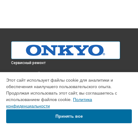
Сервисный ремонт
ВЫБЕРИ СВОЙ ГОРОД
Этот сайт использует файлы cookie для аналитики и
Замена проводки тонарма проигрывателя винила CP-1050
обеспечения наилучшего пользовательского опыта.
Onkyo в
Краснодаре
Продолжая использовать этот сайт, вы соглашаетесь с
Замена проводки тонарма проигрывателя винила CP-1050
использованием файлов cookie.
Политика
Onkyo в
Ростове-на-Дону
конфиденциальности
Замена проводки тонарма проигрывателя винила CP-1050
Onkyo в
Нижнем Новгороде
Принять все
Замена проводки тонарма проигрывателя винила CP-1050
Onkyo в
Новосибирске
Замена проводки тонарма проигрывателя винила CP-1050